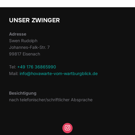
UNSER ZWINGER
Adresse
Swen Rudolph
Johannes-Falk-Str. 7
99817 Eisenach
Tel:
+49 176 36865990
Mail:
info@hovawarte-vom-wartburgblick.de
Besichtigung
nach telefonischer/schriftlicher Absprache