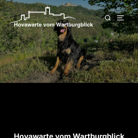
Zum
Inhalt
Suchen
SEITEN
springen
nach:
Hovawarte vom Wartburgblick