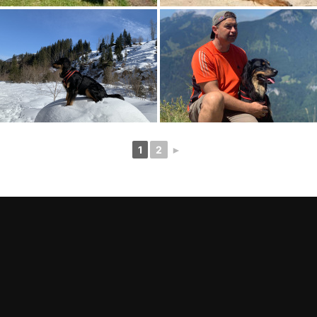
1
2
►