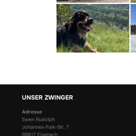
UNSER ZWINGER
Adresse
Swen Rudolph
Johannes-Falk-Str. 7
99817 Eisenach